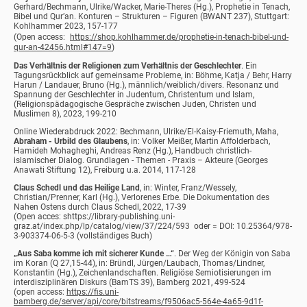
Gerhard/Bechmann, Ulrike/Wacker, Marie-Theres (Hg.), Prophetie in Tenach,
Bibel und Qur’an. Konturen – Strukturen – Figuren (BWANT 237), Stuttgart:
Kohlhammer 2023, 157-177
(Open access:
https://shop.kohlhammer.de/prophetie-in-tenach-bibel-und-
qur-an-42456.html#147=9
)
Das Verhältnis der Religionen zum Verhältnis der Geschlechter
. Ein
Tagungsrückblick auf gemeinsame Probleme, in: Böhme, Katja / Behr, Harry
Harun / Landauer, Bruno (Hg.), männlich/weiblich/divers. Resonanz und
Spannung der Geschlechter in Judentum, Christentum und Islam,
(Religionspädagogische Gespräche zwischen Juden, Christen und
Muslimen 8), 2023, 199-210
Online Wiederabdruck 2022: Bechmann, Ulrike/El-Kaisy-Friemuth, Maha,
Abraham - Urbild des Glaubens
, in: Volker Meißer, Martin Affolderbach,
Hamideh Mohagheghi, Andreas Renz (Hg.), Handbuch christlich-
islamischer Dialog. Grundlagen - Themen - Praxis – Akteure (Georges
Anawati Stiftung 12), Freiburg u.a. 2014, 117-128
Claus Schedl und das Heilige Land
, in: Winter, Franz/Wessely,
Christian/Prenner, Karl (Hg.), Verlorenes Erbe. Die Dokumentation des
Nahen Ostens durch Claus Schedl, 2022, 17-39
(Open acces: shttps://library-publishing.uni-
graz.at/index.php/lp/catalog/view/37/224/593 oder = DOI: 10.25364/978-
3-903374-06-5-3 (vollständiges Buch)
„Aus Saba komme ich mit sicherer Kunde …“
. Der Weg der Königin von Saba
im Koran (Q 27,15-44), in: Bründl, Jürgen/Laubach, Thomas/Lindner,
Konstantin (Hg.), Zeichenlandschaften. Religiöse Semiotisierungen im
interdisziplinären Diskurs (BamTS 39), Bamberg 2021, 499-524
(open access:
https://fis.uni-
bamberg.de/server/api/core/bitstreams/f9506ac5-564e-4a65-9d1f-