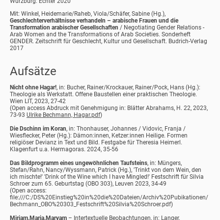
Würzburg: Echter 2020
Mit: Winkel, Heidemarie/Raheb, Viola/Schäfer, Sabine (Hg.),
Geschlechterverhältnisse verhandeln – arabische Frauen und die
Transformation arabischer Gesellschaften
/ Negotiating Gender Relations -
Arab Women and the Transformations of Arab Societies. Sonderheft
GENDER. Zeitschrift für Geschlecht, Kultur und Gesellschaft. Budrich-Verlag
2017
Aufsätze
Nicht ohne Hagar!
, in: Bucher, Rainer/Krockauer, Rainer/Pock, Hans (Hg.):
Theologie als Werkstatt. Offene Baustellen einer praktischen Theologie.
Wien LIT, 2023, 27-42
(Open access Abdruck mit Genehmigung in: Blätter Abrahams, H. 22, 2023,
73-93
Ulrike Bechmann, Hagar.pdf
)
Die Dschinn im Koran
, in: Thonhauser, Johannes / Vidovic, Franja /
Wiesflecker, Peter (Hg.): Dämon:innen, Ketzer:innen Heilige. Formen
religiöser Devianz in Text und Bild. Festgabe für Theresia Heimerl.
Klagenfurt u.a. Hermagoras. 2024, 35-56
Das Bildprogramm eines ungewöhnlichen Taufsteins
, in: Müngers,
Stefan/Rahn, Nancy/Wyssmann, Patrick (Hg.), 'Trinkt von dem Wein, den
ich mischte!' 'Drink of the Wine which I have Mingled!' Festschrift für Silvia
Schroer zum 65. Geburtstag (OBO 303), Leuven 2023, 34-49
(Open access:
file:///C:/DS%20Einstieg%20in%20die%20Dateien/Archiv%20Pubikationen/
Bechmann_OBO%20303_Festschrift%20Silvia%20Schroer.pdf)
Mirjam.Maria.Maryam
– Intertextuelle Beobachtungen, in: Langer,